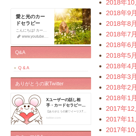
2018年1
2018年9
愛と光のカー
2018年8
ドセラピー
こんにちは! カードセラピストのイーリスです 電話鑑定、メール鑑定などをしております お仕事の宣伝もさせていただく 動画です。 この動画が少しでもお役に立てると幸いです。 申し訳ございませんが このチャンネルではコメントの受付はしておりません。 ライブドアブログの方に入れていただくと幸いです。 末永くよろしくお願いいたします!
2018年7
www.youtube.com
2018年6
Q&A
2018年5
2018年4
Q & A
2018年3
ありがとうの家Twitter
2018年2
2018年1
2017年1
2017年1
2017年1