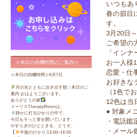
いつもあ
春の節目
す。
3月20日
ご希望の
「インナ
お一人様
☆本日の待機時間のご案内☆
恋愛・仕
☆本日の待機時間☆8月7日
お好きな
月の光とともに歩き出す朝｜本日のご
（1色で
案内 おはようございます。
ありがとうの家
12色は
イーリスTherapyRoomは、
● 対象メ
静かに灯るひかりの中で、
今日もそっと扉を開いています。
・電話鑑
やすらぎのひとときを、どうぞ。
・メール鑑
【
午後のひかり:13:00~16:00