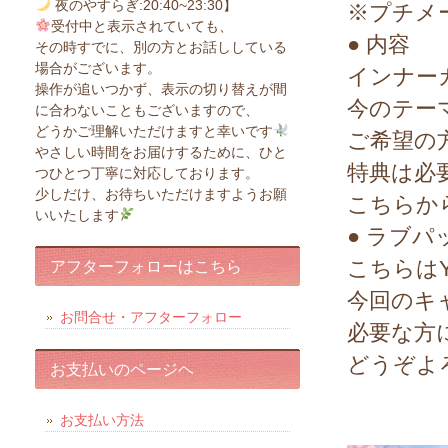
夜のやすらぎ:20:40~23:30】
※プチメ
受付中と表示されていても、
● 内容
その時すでに、別の方とお話ししている
場合がございます。
インナー
操作が追いつかず、表示の切り替えが間
今のテー
に合わないこともございますので、
どうかご理解いただけますと幸いです
ご希望の
やさしい時間をお届けするために、ひと
特典は必
つひとつ丁寧に対応しております。
少しだけ、お待ちいただけますようお願
こちらか
いいたします
● ラブ
こちらはY
アフターフォローはこちら
今回のキ
お問合せ・アフターフォロー
必要な方
どうぞよ
お支払いのページヘ
お支払い方法