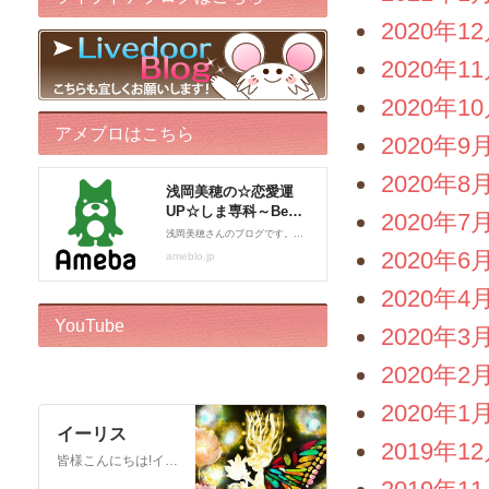
2020年1
2020年1
2020年1
アメブロはこちら
2020年9
2020年8
2020年7
2020年6
2020年4
YouTube
2020年3
2020年2
2020年1
イーリス
2019年1
皆様こんにちは!イーリスです! ドリーバーチュー博士公認 エンジェル・イントゥイティブ（AI）™です。 心理カウンセラー、カードセラピスト、アドバイザー、執筆をしております。 このチャンネルはボランティアでお届けしております。私自身がオラクルカードに救われた一人なので、 誰かのお役に立ちたいという気持ちからスタートいたしました! ※2018年12月22日から…