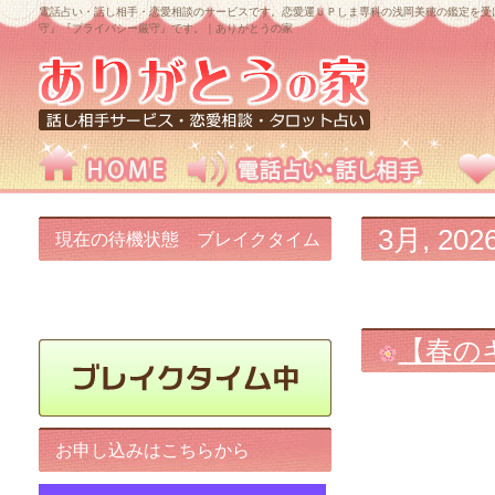
電話占い・話し相手・恋愛相談のサービスです。恋愛運ＵＰしま専科の浅岡美穂の鑑定を受
守』『プライバシー厳守』です。｜ありがとうの家
3月, 202
現在の待機状態 ブレイクタイム
中です!
【春の
お申し込みはこちらから