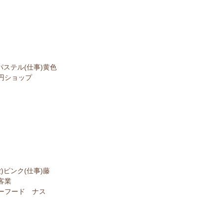
パステル(仕事)黄色
円ショップ
)ピンク(仕事)藤
客業
ーフード ナス