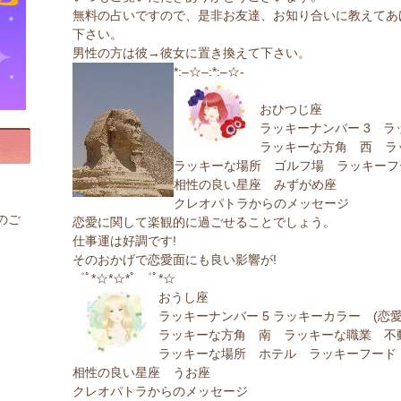
無料の占いですので、是非お友達、お知り合いに教えてあ
下さい。
男性の方は彼→彼女に置き換えて下さい。
*:–☆–:*:–☆-
おひつじ座
ラッキーナンバー 3 ラ
ラッキーな方角 西 ラ
ラッキーな場所 ゴルフ場 ラッキーフ
相性の良い星座 みずがめ座
クレオパトラからのメッセージ
のご
恋愛に関して楽観的に過ごせることでしょう。
仕事運は好調です!
そのおかげで恋愛面にも良い影響が!
゜ﾟ*☆*☆*ﾟ ゜ﾟ*☆
おうし座
ラッキーナンバー 5 ラッキーカラー (恋愛
ラッキーな方角 南 ラッキーな職業 不
ラッキーな場所 ホテル ラッキーフード
相性の良い星座 うお座
クレオパトラからのメッセージ