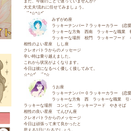
また、今後のことで迷っていませんか?
大丈夫!流れに任せてみましょう。
゜ﾟ*☆*☆*ﾟ
みずがめ座
ラッキーナンバー 7 ラッキーカラー (恋愛
ラッキーな方角 西南 ラッキーな職業 
ラッキーな場所 校門 ラッキーフード 
相性のよい星座 しし座
クレオパトラからのメッセージ
辛い時は乗り越えました。
これから状況がよくなります。
今日は彼になるべく優しく接してみて。
☆*☆*ﾟ ゜ﾟ*☆
うお座
ラッキーナンバー 0 ラッキーカラー (恋愛
ラッキーな方角 西 ラッキーな職業 引
ラッキーな場所 コンビニ ラッキーフード やきそば
相性の良い星座 てんびん座
クレオパトラからのメッセージ
今日は頑張って来て良かったと
思える1日になるでしょう。