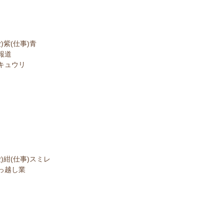
)紫(仕事)青
報道
キュウリ
)紺(仕事)スミレ
っ越し業