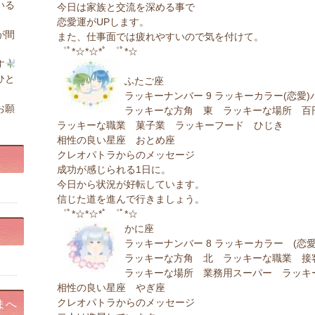
いる
今日は家族と交流を深める事で
恋愛運がUPします。
が間
また、仕事面では疲れやすいので気を付けて。
゜ﾟ*☆*☆*ﾟ ゜ﾟ*☆
す
ひと
ふたご座
ラッキーナンバー 9 ラッキーカラー(恋愛)
お願
ラッキーな方角 東 ラッキーな場所 百
ラッキーな職業 菓子業 ラッキーフード ひじき
相性の良い星座 おとめ座
クレオパトラからのメッセージ
成功が感じられる1日に。
今日から状況が好転しています。
信じた道を進んで行きましょう。
゜ﾟ*☆*☆*ﾟ ゜ﾟ*☆
かに座
ラッキーナンバー 8 ラッキーカラー (恋愛
ラッキーな方角 北 ラッキーな職業 接
ラッキーな場所 業務用スーパー ラッキ
相性の良い星座 やぎ座
クレオパトラからのメッセージ
まへ