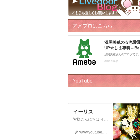
アメブロはこちら
YouTube
イーリス
皆様こんにちは!イーリスです! ドリーバーチュー博士公認 エンジェル・イントゥイティブ（AI）™です。 心理カウンセラー、カードセラピスト、アドバイザー、執筆をしております。 このチャンネルはボランティアでお届けしております。私自身がオラクルカードに救われた一人なので、 誰かのお役に立ちたいという気持ちからスタートいたしました! ※2018年12月22日から…
www.youtube.com