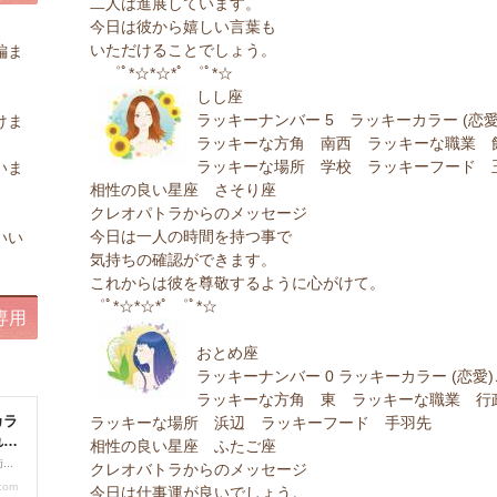
二人は進展しています。
今日は彼から嬉しい言葉も
いただけることでしょう。
編ま
゜ﾟ*☆*☆*ﾟ ゜ﾟ*☆
しし座
。
ラッキーナンバー 5 ラッキーカラー (恋愛
けま
ラッキーな方角 南西 ラッキーな職業 
ラッキーな場所 学校 ラッキーフード 
いま
相性の良い星座 さそり座
クレオパトラからのメッセージ
。
今日は一人の時間を持つ事で
いい
気持ちの確認ができます。
これからは彼を尊敬するように心がけて。
゜ﾟ*☆*☆*ﾟ ゜ﾟ*☆
専用
おとめ座
ラッキーナンバー 0 ラッキーカラー (恋愛)
ラッキーな方角 東 ラッキーな職業 行
ラッキーな場所 浜辺 ラッキーフード 手羽先
相性の良い星座 ふたご座
クレオバトラからのメッセージ
今日は仕事運が良いでしょう。