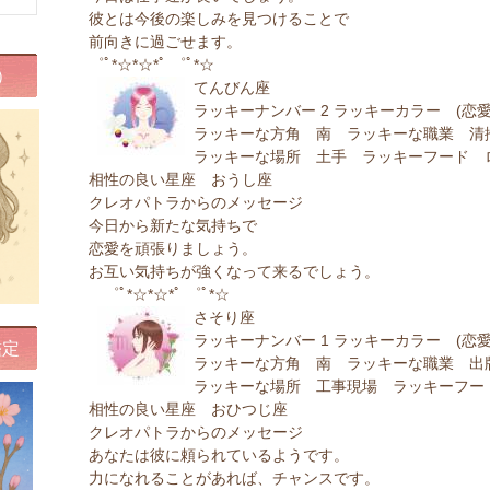
彼とは今後の楽しみを見つけることで
前向きに過ごせます。
゜ﾟ*☆*☆*ﾟ ゜ﾟ*☆
）
てんびん座
ラッキーナンバー 2 ラッキーカラー (恋
ラッキーな方角 南 ラッキーな職業 清
ラッキーな場所 土手 ラッキーフード 
相性の良い星座 おうし座
クレオパトラからのメッセージ
今日から新たな気持ちで
恋愛を頑張りましょう。
お互い気持ちが強くなって来るでしょう。
゜ﾟ*☆*☆*ﾟ ゜ﾟ*☆
さそり座
ラッキーナンバー 1 ラッキーカラー (恋愛
鑑定
ラッキーな方角 南 ラッキーな職業 出
ラッキーな場所 工事現場 ラッキーフー
相性の良い星座 おひつじ座
クレオパトラからのメッセージ
あなたは彼に頼られているようです。
力になれることがあれば、チャンスです。