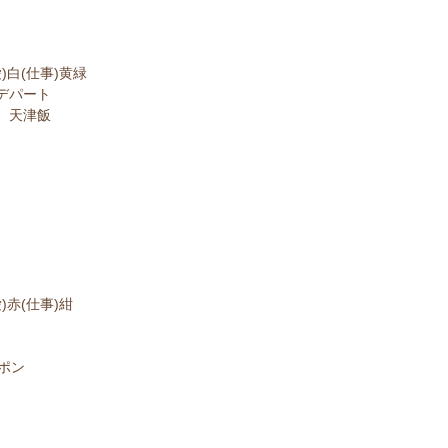
)白(仕事)黄緑
デパート
 天津飯
)赤(仕事)紺
ポン