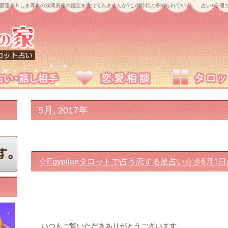
愛運ＵＰしま専科の浅岡美穂の鑑定を受けてみませんか?この時代に求められている 占い+心理カ
5月, 2017年
☆Egyptianタロットで占う恋する星占い☆彡6月1
いつもご覧いただきありがとうございます。