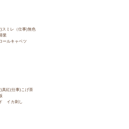
愛)スミレ（仕事)無色
掃業
ロールキャベツ
)真紅(仕事)こげ茶
版
ド イカ刺し