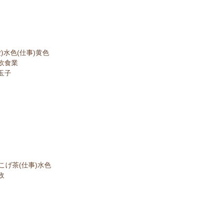
)水色(仕事)黄色
飲食業
玉子
こげ茶(仕事)水色
政