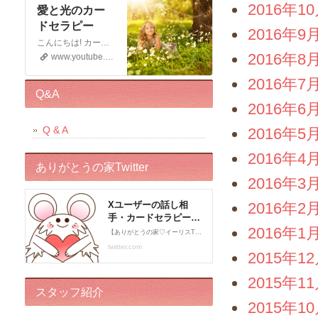
2016年1
愛と光のカー
ドセラピー
2016年9
こんにちは! カードセラピストのイーリスです 電話鑑定、メール鑑定などをしております お仕事の宣伝もさせていただく 動画です。 この動画が少しでもお役に立てると幸いです。 申し訳ございませんが このチャンネルではコメントの受付はしておりません。 ライブドアブログの方に入れていただくと幸いです。 末永くよろしくお願いいたします!
2016年8
www.youtube.com
2016年7
Q&A
2016年6
Q & A
2016年5
2016年4
ありがとうの家Twitter
2016年3
2016年2
2016年1
2015年1
2015年1
スタッフ紹介
2015年1