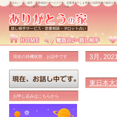
電話占い・話し相手・恋愛相談のサービスです。恋愛運ＵＰしま専科の浅岡美穂の鑑定を受
守』『プライバシー厳守』です。｜ありがとうの家
3月, 202
現在の待機状態 お話中です
東日本大
お申し込みはこちらから