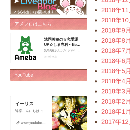
2018年1
2018年1
アメブロはこちら
2018年9
2018年8
2018年7
2018年6
2018年5
YouTube
2018年4
2018年3
2018年2
イーリス
2018年1
皆様こんにちは!イーリスです! ドリーバーチュー博士公認 エンジェル・イントゥイティブ（AI）™です。 心理カウンセラー、カードセラピスト、アドバイザー、執筆をしております。 このチャンネルはボランティアでお届けしております。私自身がオラクルカードに救われた一人なので、 誰かのお役に立ちたいという気持ちからスタートいたしました! ※2018年12月22日から…
2017年1
www.youtube.com