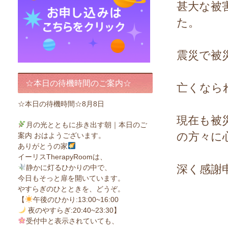
甚大な被
た。
震災で被
☆本日の待機時間のご案内☆
亡くなら
☆本日の待機時間☆8月8日
現在も被
月の光とともに歩き出す朝｜本日のご
の方々に
案内 おはようございます。
ありがとうの家
イーリスTherapyRoomは、
深く感謝
静かに灯るひかりの中で、
今日もそっと扉を開いています。
やすらぎのひとときを、どうぞ。
【
午後のひかり:13:00~16:00
夜のやすらぎ:20:40~23:30】
受付中と表示されていても、