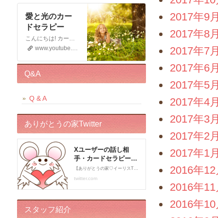
2017年9
愛と光のカー
ドセラピー
2017年8
こんにちは! カードセラピストのイーリスです 電話鑑定、メール鑑定などをしております お仕事の宣伝もさせていただく 動画です。 この動画が少しでもお役に立てると幸いです。 申し訳ございませんが このチャンネルではコメントの受付はしておりません。 ライブドアブログの方に入れていただくと幸いです。 末永くよろしくお願いいたします!
www.youtube.com
2017年7
2017年6
Q&A
2017年5
Q & A
2017年4
2017年3
ありがとうの家Twitter
2017年2
2017年1
2016年1
2016年1
2016年1
スタッフ紹介