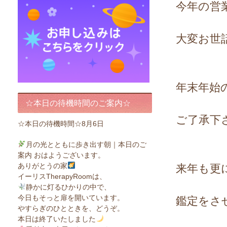
今年の営
大変お世
年末年始
☆本日の待機時間のご案内☆
ご了承下
☆本日の待機時間☆8月6日
月の光とともに歩き出す朝｜本日のご
案内 おはようございます。
ありがとうの家
来年も更
イーリスTherapyRoomは、
静かに灯るひかりの中で、
今日もそっと扉を開いています。
鑑定をさ
やすらぎのひとときを、どうぞ。
本日は終了いたしました