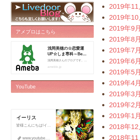
2019年1
2019年1
2019年9
アメブロはこちら
2019年8
2019年7
2019年6
2019年5
2019年4
YouTube
2019年3
2019年2
2019年1
イーリス
2018年1
皆様こんにちは!イーリスです! ドリーバーチュー博士公認 エンジェル・イントゥイティブ（AI）™です。 心理カウンセラー、カードセラピスト、アドバイザー、執筆をしております。 このチャンネルはボランティアでお届けしております。私自身がオラクルカードに救われた一人なので、 誰かのお役に立ちたいという気持ちからスタートいたしました! ※2018年12月22日から…
2018年1
www.youtube.com