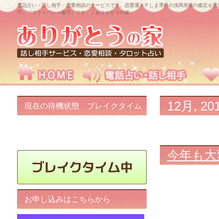
電話占い・話し相手・恋愛相談のサービスです。恋愛運ＵＰしま専科の浅岡美穂の鑑定を受
守』『プライバシー厳守』です。｜ありがとうの家
12月, 20
現在の待機状態 ブレイクタイム
中です!
今年も大
お申し込みはこちらから