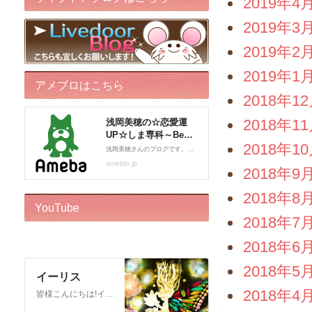
2019年4
2019年3
2019年2
2019年1
アメブロはこちら
2018年1
2018年1
2018年1
2018年9
2018年8
YouTube
2018年7
2018年6
2018年5
イーリス
2018年4
皆様こんにちは!イーリスです! ドリーバーチュー博士公認 エンジェル・イントゥイティブ（AI）™です。 心理カウンセラー、カードセラピスト、アドバイザー、執筆をしております。 このチャンネルはボランティアでお届けしております。私自身がオラクルカードに救われた一人なので、 誰かのお役に立ちたいという気持ちからスタートいたしました! ※2018年12月22日から…