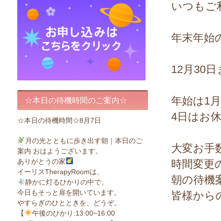
いつもご
年末年始
12月30
年始は1
☆本日の待機時間のご案内☆
4日はお
☆本日の待機時間☆8月7日
月の光とともに歩き出す朝｜本日のご
大変お手
案内 おはようございます。
ありがとうの家
時間変更
イーリスTherapyRoomは、
朝の待機
静かに灯るひかりの中で、
今日もそっと扉を開いています。
皆様から
やすらぎのひとときを、どうぞ。
【
午後のひかり:13:00~16:00