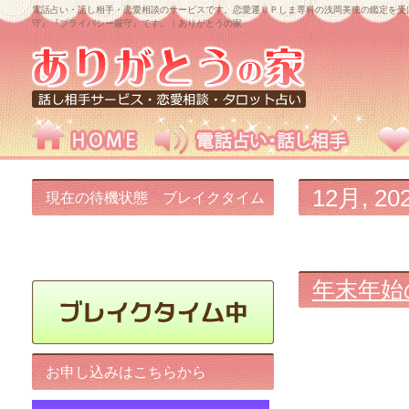
電話占い・話し相手・恋愛相談のサービスです。恋愛運ＵＰしま専科の浅岡美穂の鑑定を受
守』『プライバシー厳守』です。｜ありがとうの家
12月, 20
現在の待機状態 ブレイクタイム
中です!
年末年始
お申し込みはこちらから