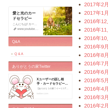
2017年2
2017年1
愛と光のカー
ドセラピー
2016年1
こんにちは! カードセラピストのイーリスです 電話鑑定、メール鑑定などをしております お仕事の宣伝もさせていただく 動画です。 この動画が少しでもお役に立てると幸いです。 申し訳ございませんが このチャンネルではコメントの受付はしておりません。 ライブドアブログの方に入れていただくと幸いです。 末永くよろしくお願いいたします!
2016年1
www.youtube.com
2016年1
Q&A
2016年9
Q & A
2016年8
2016年7
ありがとうの家Twitter
2016年6
2016年5
2016年4
2016年3
2016年2