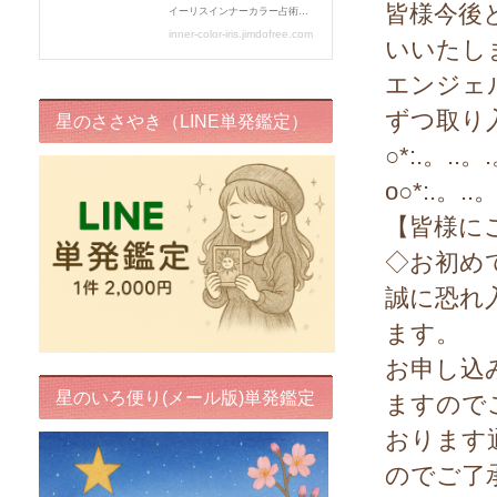
皆様今後
いいたし
エンジェ
ずつ取り
星のささやき（LINE単発鑑定）
○*:.。..。
o○*:.。..
【皆様に
◇お初め
誠に恐れ
ます。
お申し込
星のいろ便り(メール版)単発鑑定
ますので
おります
のでご了