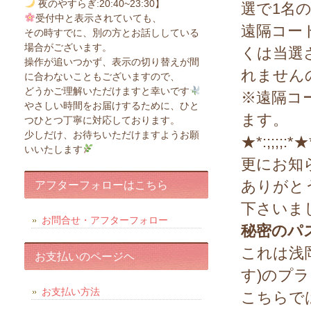
夜のやすらぎ:20:40~23:30】
選で1名
受付中と表示されていても、
遠隔コー
その時すでに、別の方とお話ししている
場合がございます。
くは当選
操作が追いつかず、表示の切り替えが間
れません
に合わないこともございますので、
どうかご理解いただけますと幸いです
※遠隔コ
やさしい時間をお届けするために、ひと
ます。
つひとつ丁寧に対応しております。
少しだけ、お待ちいただけますようお願
★*:;;;;:*★*
いいたします
更にお知
ありがと
アフターフォローはこちら
下さいま
お問合せ・アフターフォロー
秘密のパ
これは浅
お支払いのページヘ
す)のプ
お支払い方法
こちらで