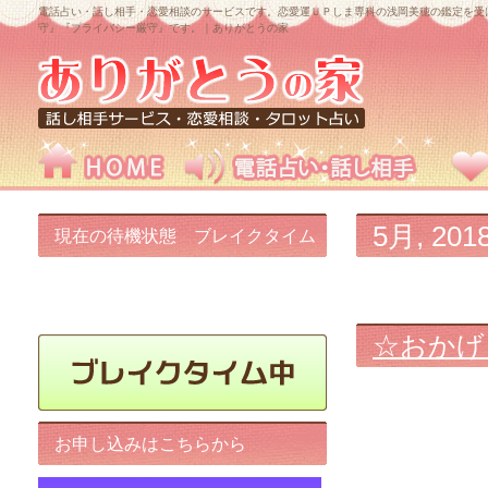
電話占い・話し相手・恋愛相談のサービスです。恋愛運ＵＰしま専科の浅岡美穂の鑑定を受
守』『プライバシー厳守』です。｜ありがとうの家
5月, 201
現在の待機状態 ブレイクタイム
中です!
☆おかげ
お申し込みはこちらから