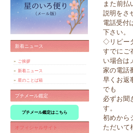
また前払
説明をさ
電話受付
下さい。
◇リピー
新着ニュース
すでにご
い場合は
ご挨拶
家の電話
新着ニュース
早くお返
星のことば箱
でも
プチメール鑑定
必ずお聞
す。
プチメール鑑定はこちら
初めから
ただいて
オフィシャルサイト