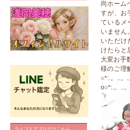
尚ホーム
すが、お
ているメ
いません
いただけ
けたらと
FairyIris(LINEチャット鑑定)
大変お手
様のご理
○*:.。..。
o○*:.。..
ライブドアブログはこちら