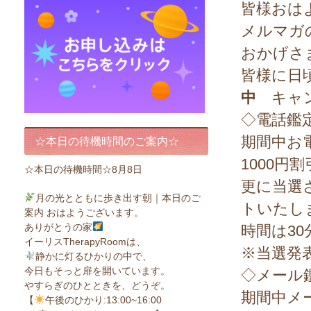
皆様おはよ
メルマガ
おかげさ
皆様に日
中
キャン
◇電話鑑
期間中お
☆本日の待機時間のご案内☆
1000円
☆本日の待機時間☆8月8日
更に当選
月の光とともに歩き出す朝｜本日のご
トいたし
案内 おはようございます。
ありがとうの家
時間は30
イーリスTherapyRoomは、
※当選発
静かに灯るひかりの中で、
今日もそっと扉を開いています。
◇メール
やすらぎのひとときを、どうぞ。
期間中メ
【
午後のひかり:13:00~16:00