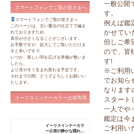
一般公開
スマートフォンでご覧の皆さまへ
す。
スマートフォンでご覧の皆さまへ
例えば鑑
このページは、古い魔法の仕立てで編ま
かせてい
れておりますため、
表示が小さくなることがございます。
但しご希
お手数ですが、拡大してご覧いただけま
ので、皆
すと幸いです
いつか、新しい羽を広げる準備が整いま
す!
したら、
※ご利用
より見やすく生まれ変わる予定です。
それまでの間、どうぞよろしくお願いい
でお知ら
たします。
なります
イーリスインナーカラー占術専用
スタート
一人でや
ページ
鑑定は今
ご利用い