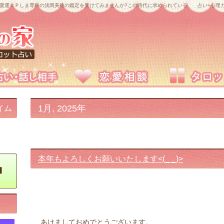
愛運ＵＰしま専科の浅岡美穂の鑑定を受けてみませんか?この時代に求められている 占い+心理カ
1月, 2025年
イム
本年もよろしくお願いいたします<(_ _)>
あけましておめでとうございます。