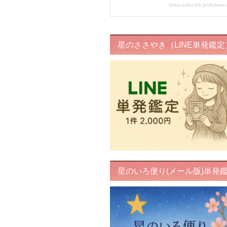
星のささやき（LINE単発鑑定
星のいろ便り(メール版)単発