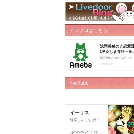
アメブロはこちら
YouTube
イーリス
皆様こんにちは!イーリスです! ドリーバーチュー博士公認 エンジェル・イントゥイティブ（AI）™です。 心理カウンセラー、カードセラピスト、アドバイザー、執筆をしております。 このチャンネルはボランティアでお届けしております。私自身がオラクルカードに救われた一人なので、 誰かのお役に立ちたいという気持ちからスタートいたしました! ※2018年12月22日から…
www.youtube.com