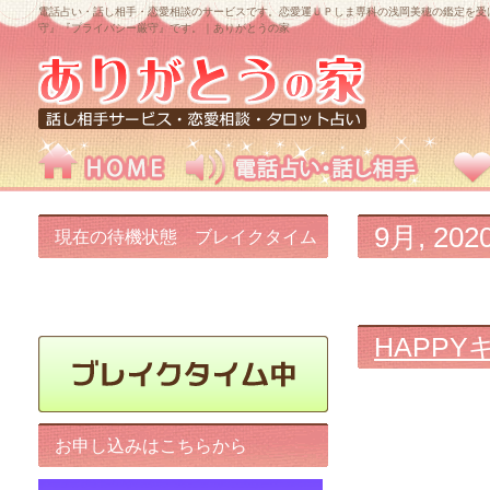
電話占い・話し相手・恋愛相談のサービスです。恋愛運ＵＰしま専科の浅岡美穂の鑑定を受
守』『プライバシー厳守』です。｜ありがとうの家
9月, 202
現在の待機状態 ブレイクタイム
中です!
HAPPY
お申し込みはこちらから