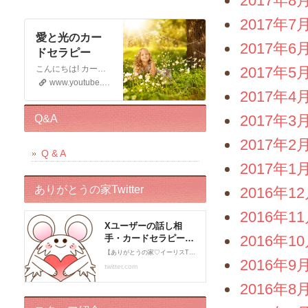
2017年8
2017年7
愛と光のカー
2017年6
ドセラピー
2017年5
こんにちは! カードセラピストのイーリスです 電話鑑定、メール鑑定などをしております お仕事の宣伝もさせていただく 動画です。 この動画が少しでもお役に立てると幸いです。 申し訳ございませんが このチャンネルではコメントの受付はしておりません。 ライブドアブログの方に入れていただくと幸いです。 末永くよろしくお願いいたします!
www.youtube.com
2017年4
2017年3
Q&A
2017年2
Q & A
2017年1
ありがとうの家Twitter
2016年1
2016年1
2016年1
2016年9
2016年8