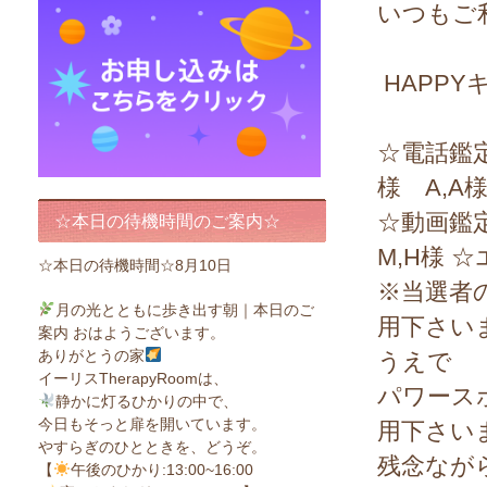
いつもご
HAPP
☆電話鑑定1
様 A,A様
☆動画鑑定
☆本日の待機時間のご案内☆
M,H様 
☆本日の待機時間☆8月10日
※当選者
月の光とともに歩き出す朝｜本日のご
用下さい
案内 おはようございます。
ありがとうの家
うえで
イーリスTherapyRoomは、
パワース
静かに灯るひかりの中で、
今日もそっと扉を開いています。
用下さい
やすらぎのひとときを、どうぞ。
残念なが
【
午後のひかり:13:00~16:00