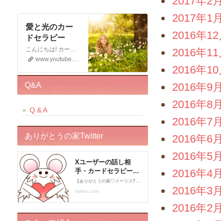
2017年2
2017年1
愛と光のカー
2016年1
ドセラピー
こんにちは! カードセラピストのイーリスです 電話鑑定、メール鑑定などをしております お仕事の宣伝もさせていただく 動画です。 この動画が少しでもお役に立てると幸いです。 申し訳ございませんが このチャンネルではコメントの受付はしておりません。 ライブドアブログの方に入れていただくと幸いです。 末永くよろしくお願いいたします!
2016年1
www.youtube.com
2016年1
Q&A
2016年9
2016年8
Q & A
2016年7
ありがとうの家Twitter
2016年6
2016年5
2016年4
2016年3
2016年2