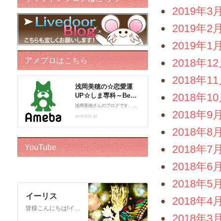
2019年3
2019年2
2019年1
アメブロはこちら
2018年1
2018年1
2018年1
2018年9
2018年8
YouTube
2018年7
2018年6
2018年5
イーリス
2018年4
皆様こんにちは!イーリスです! ドリーバーチュー博士公認 エンジェル・イントゥイティブ（AI）™です。 心理カウンセラー、カードセラピスト、アドバイザー、執筆をしております。 このチャンネルはボランティアでお届けしております。私自身がオラクルカードに救われた一人なので、 誰かのお役に立ちたいという気持ちからスタートいたしました! ※2018年12月22日から…
2018年3