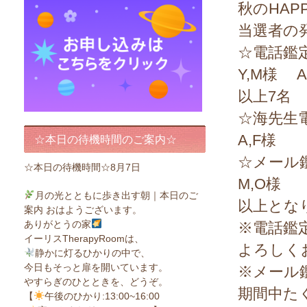
秋のHAP
当選者の
☆電話鑑定
Y,M様 A
以上7名
☆海先生
A,F様
☆本日の待機時間のご案内☆
☆メール
☆本日の待機時間☆8月7日
M,O様
月の光とともに歩き出す朝｜本日のご
以上とな
案内 おはようございます。
ありがとうの家
※電話鑑
イーリスTherapyRoomは、
よろしく
静かに灯るひかりの中で、
今日もそっと扉を開いています。
※メール
やすらぎのひとときを、どうぞ。
期間中た
【
午後のひかり:13:00~16:00