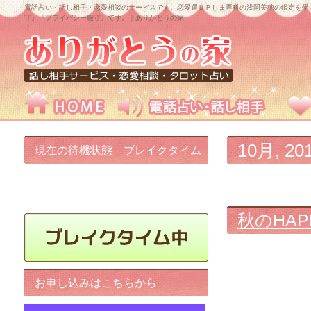
電話占い・話し相手・恋愛相談のサービスです。恋愛運ＵＰしま専科の浅岡美穂の鑑定を受
守』『プライバシー厳守』です。｜ありがとうの家
10月, 20
現在の待機状態 ブレイクタイム
中です!
秋のHA
お申し込みはこちらから