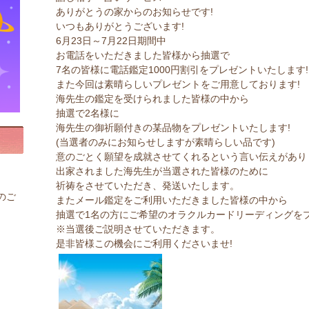
ありがとうの家からのお知らせです!
いつもありがとうございます!
6月23日～7月22日期間中
お電話をいただきました皆様から抽選で
7名の皆様に電話鑑定1000円割引をプレゼントいたします!
また今回は素晴らしいプレゼントをご用意しております!
海先生の鑑定を受けられました皆様の中から
抽選で2名様に
海先生の御祈願付きの某品物をプレゼントいたします!
(当選者のみにお知らせしますが素晴らしい品です)
意のごとく願望を成就させてくれるという言い伝えがあり
出家されました海先生が当選された皆様のために
祈祷をさせていただき、発送いたします。
のご
またメール鑑定をご利用いただきました皆様の中から
抽選で1名の方にご希望のオラクルカードリーディングをプ
※当選後ご説明させていただきます。
是非皆様この機会にご利用くださいませ!