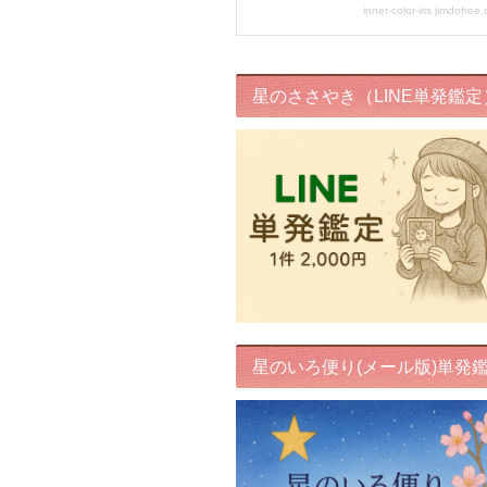
星のささやき（LINE単発鑑定
星のいろ便り(メール版)単発