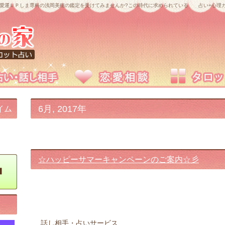
愛運ＵＰしま専科の浅岡美穂の鑑定を受けてみませんか?この時代に求められている 占い+心理カ
6月, 2017年
イム
☆ハッピーサマーキャンペーンのご案内☆彡
話し相手・占いサービス