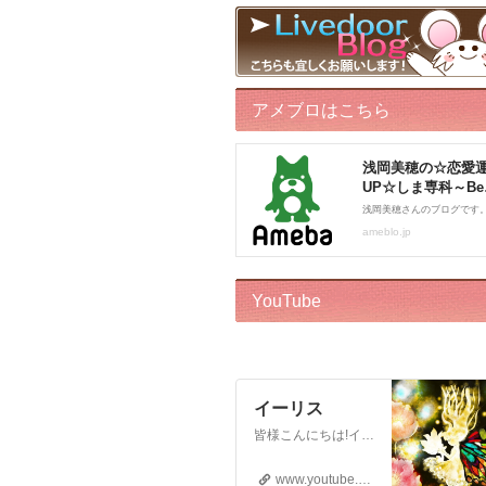
アメブロはこちら
YouTube
イーリス
皆様こんにちは!イーリスです! ドリーバーチュー博士公認 エンジェル・イントゥイティブ（AI）™です。 心理カウンセラー、カードセラピスト、アドバイザー、執筆をしております。 このチャンネルはボランティアでお届けしております。私自身がオラクルカードに救われた一人なので、 誰かのお役に立ちたいという気持ちからスタートいたしました! ※2018年12月22日から…
www.youtube.com