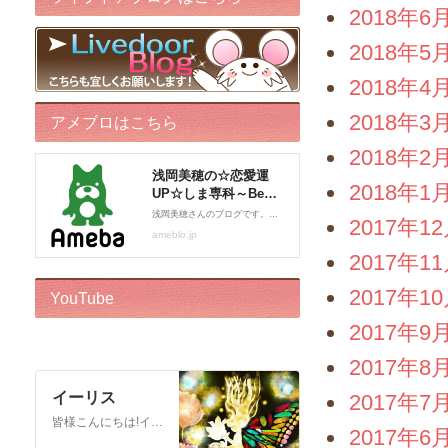
2018年6
2018年5
2018年4
2018年3
アメブロはこちら
2018年2
2018年1
2017年1
2017年1
2017年1
YouTube
2017年9
2017年8
イーリス
2017年7
皆様こんにちは!イーリスです! ドリーバーチュー博士公認 エンジェル・イントゥイティブ（AI）™です。 心理カウンセラー、カードセラピスト、アドバイザー、執筆をしております。 このチャンネルはボランティアでお届けしております。私自身がオラクルカードに救われた一人なので、 誰かのお役に立ちたいという気持ちからスタートいたしました! ※2018年12月22日から…
2017年6