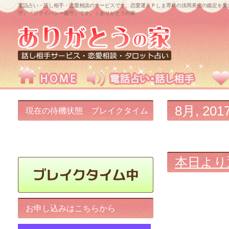
電話占い・話し相手・恋愛相談のサービスです。恋愛運ＵＰしま専科の浅岡美穂の鑑定を受
守』『プライバシー厳守』です。｜ありがとうの家
8月, 201
現在の待機状態 ブレイクタイム
中です!
本日より
お申し込みはこちらから