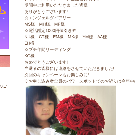
期間中ご利用いただきました皆様
ありがとうございます!
☆エンジェルダイアリー
MS様 MH様、MF様
☆電話鑑定1000円値引き券
NU様 CT様 EM様 MK様 YM様、AA様
EH様
☆プチ年間リーディング
KG様
おめでとうございます!
当選者の皆様には連絡をさせていただきました!
次回のキャンペーンもお楽しみに!
※お申し込み者全員のパワースポットでのお祈りは今年中
のご