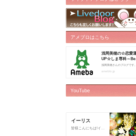
アメブロはこちら
YouTube
イーリス
皆様こんにちは!イーリスです! ドリーバーチュー博士公認 エンジェル・イントゥイティブ（AI）™です。 心理カウンセラー、カードセラピスト、アドバイザー、執筆をしております。 このチャンネルはボランティアでお届けしております。私自身がオラクルカードに救われた一人なので、 誰かのお役に立ちたいという気持ちからスタートいたしました! ※2018年12月22日から…