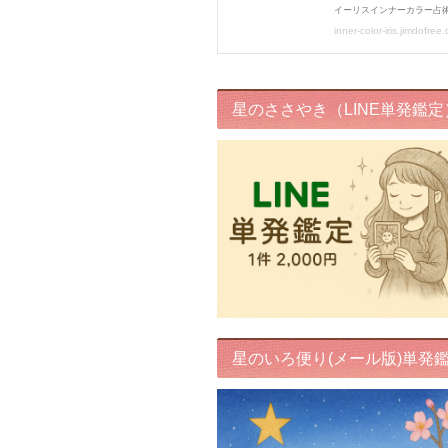
星のささやき（LINE単発鑑定
星のいろ便り(メール版)単発