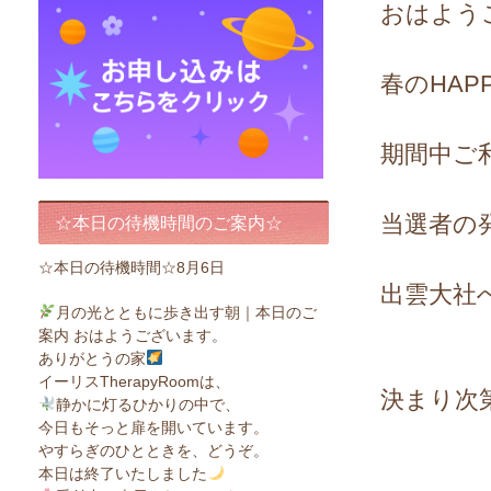
おはよう
春のHA
期間中ご
当選者の
☆本日の待機時間のご案内☆
☆本日の待機時間☆8月6日
出雲大社
月の光とともに歩き出す朝｜本日のご
案内 おはようございます。
ありがとうの家
イーリスTherapyRoomは、
決まり次
静かに灯るひかりの中で、
今日もそっと扉を開いています。
やすらぎのひとときを、どうぞ。
本日は終了いたしました