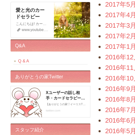
2017年5
愛と光のカー
2017年4
ドセラピー
2017年3
こんにちは! カードセラピストのイーリスです 電話鑑定、メール鑑定などをしております お仕事の宣伝もさせていただく 動画です。 この動画が少しでもお役に立てると幸いです。 申し訳ございませんが このチャンネルではコメントの受付はしておりません。 ライブドアブログの方に入れていただくと幸いです。 末永くよろしくお願いいたします!
www.youtube.com
2017年2
2017年1
Q&A
2016年1
Q & A
2016年1
ありがとうの家Twitter
2016年1
2016年9
2016年8
2016年7
2016年6
スタッフ紹介
2016年5