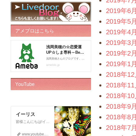
2019年7
2019年6
2019年5
アメブロはこちら
2019年4
2019年3
2019年2
2019年1
2018年1
2018年1
YouTube
2018年1
2018年9
イーリス
2018年8
皆様こんにちは!イーリスです! ドリーバーチュー博士公認 エンジェル・イントゥイティブ（AI）™です。 心理カウンセラー、カードセラピスト、アドバイザー、執筆をしております。 このチャンネルはボランティアでお届けしております。私自身がオラクルカードに救われた一人なので、 誰かのお役に立ちたいという気持ちからスタートいたしました! ※2018年12月22日から…
2018年7
www.youtube.com