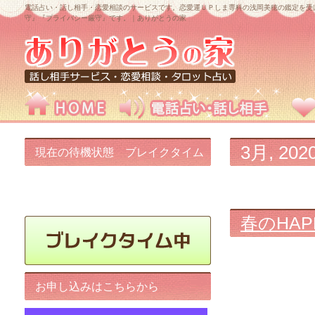
電話占い・話し相手・恋愛相談のサービスです。恋愛運ＵＰしま専科の浅岡美穂の鑑定を受
守』『プライバシー厳守』です。｜ありがとうの家
3月, 202
現在の待機状態 ブレイクタイム
中です!
春のHA
お申し込みはこちらから