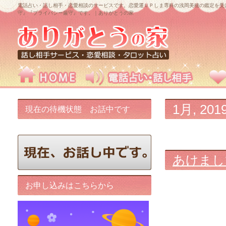
電話占い・話し相手・恋愛相談のサービスです。恋愛運ＵＰしま専科の浅岡美穂の鑑定を受
守』『プライバシー厳守』です。｜ありがとうの家
1月, 201
現在の待機状態 お話中です
あけまし
お申し込みはこちらから