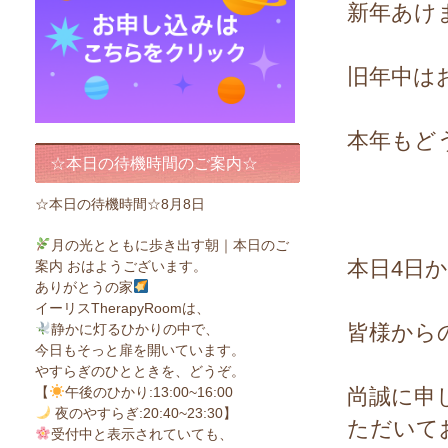
新年あけ
旧年中は
本年もど
☆本日の待機時間のご案内☆
☆本日の待機時間☆8月8日
月の光とともに歩き出す朝｜本日のご
本日4日
案内 おはようございます。
ありがとうの家
イーリスTherapyRoomは、
皆様から
静かに灯るひかりの中で、
今日もそっと扉を開いています。
やすらぎのひとときを、どうぞ。
【
午後のひかり:13:00~16:00
尚誠に申
夜のやすらぎ:20:40~23:30】
ただいて
受付中と表示されていても、