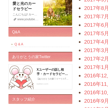
愛と光のカー
2017年8
ドセラピー
こんにちは! カードセラピストのイーリスです 電話鑑定、メール鑑定などをしております お仕事の宣伝もさせていただく 動画です。 この動画が少しでもお役に立てると幸いです。 申し訳ございませんが このチャンネルではコメントの受付はしておりません。 ライブドアブログの方に入れていただくと幸いです。 末永くよろしくお願いいたします!
2017年7
www.youtube.com
2017年6
Q&A
2017年5
2017年4
Q & A
2017年3
ありがとうの家Twitter
2017年2
2017年1
2016年1
2016年1
2016年1
スタッフ紹介
2016年9