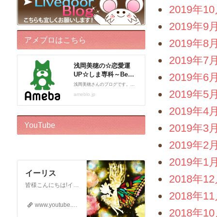
2019年1
2019年9
アメブロはこちら
2019年8
2019年7
2019年6
2019年5
2019年4
YouTube
2019年3
2019年2
2019年1
イーリス
2018年1
皆様こんにちは!イーリスです! ドリーバーチュー博士公認 エンジェル・イントゥイティブ（AI）™です。 心理カウンセラー、カードセラピスト、アドバイザー、執筆をしております。 このチャンネルはボランティアでお届けしております。私自身がオラクルカードに救われた一人なので、 誰かのお役に立ちたいという気持ちからスタートいたしました! ※2018年12月22日から…
2018年1
www.youtube.com
2018年1