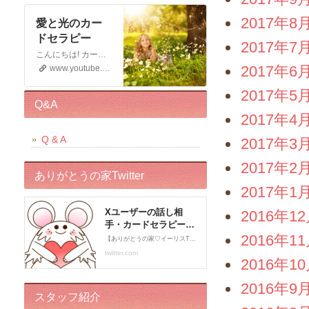
2017年8
愛と光のカー
ドセラピー
2017年7
こんにちは! カードセラピストのイーリスです 電話鑑定、メール鑑定などをしております お仕事の宣伝もさせていただく 動画です。 この動画が少しでもお役に立てると幸いです。 申し訳ございませんが このチャンネルではコメントの受付はしておりません。 ライブドアブログの方に入れていただくと幸いです。 末永くよろしくお願いいたします!
2017年6
www.youtube.com
2017年5
Q&A
2017年4
Q & A
2017年3
2017年2
ありがとうの家Twitter
2017年1
2016年1
2016年1
2016年1
2016年9
スタッフ紹介