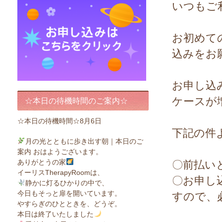
いつもご
お初めて
込みをお
お申し込
ケースが
☆本日の待機時間のご案内☆
☆本日の待機時間☆8月6日
下記の件
月の光とともに歩き出す朝｜本日のご
案内 おはようございます。
ありがとうの家
〇前払い
イーリスTherapyRoomは、
〇お申し
静かに灯るひかりの中で、
今日もそっと扉を開いています。
すので、
やすらぎのひとときを、どうぞ。
本日は終了いたしました