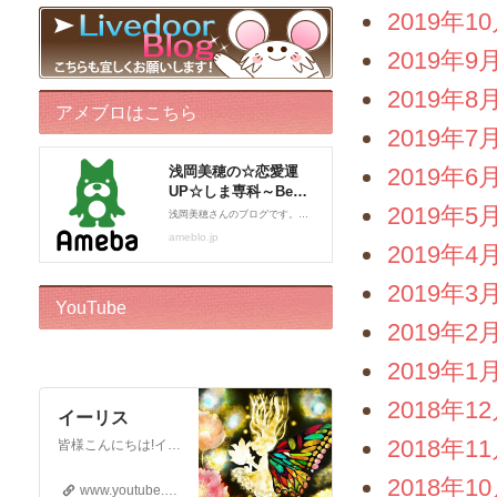
2019年1
2019年9
2019年8
アメブロはこちら
2019年7
2019年6
2019年5
2019年4
2019年3
YouTube
2019年2
2019年1
2018年1
イーリス
2018年1
皆様こんにちは!イーリスです! ドリーバーチュー博士公認 エンジェル・イントゥイティブ（AI）™です。 心理カウンセラー、カードセラピスト、アドバイザー、執筆をしております。 このチャンネルはボランティアでお届けしております。私自身がオラクルカードに救われた一人なので、 誰かのお役に立ちたいという気持ちからスタートいたしました! ※2018年12月22日から…
2018年1
www.youtube.com