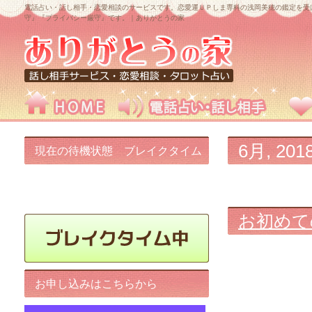
電話占い・話し相手・恋愛相談のサービスです。恋愛運ＵＰしま専科の浅岡美穂の鑑定を受
守』『プライバシー厳守』です。｜ありがとうの家
6月, 201
現在の待機状態 ブレイクタイム
中です!
お初めて
お申し込みはこちらから