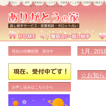
電話占い・話し相手・恋愛相談のサービスです。恋愛運ＵＰしま専科の浅岡美穂の鑑定を受
守』『プライバシー厳守』です。｜ありがとうの家
1月, 201
現在の待機状態 受付中
☆お知ら
お申し込みはこちらから