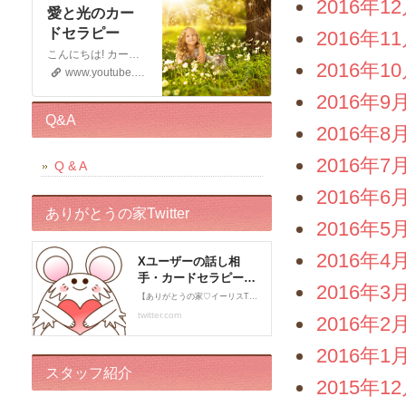
2016年1
愛と光のカー
ドセラピー
2016年1
こんにちは! カードセラピストのイーリスです 電話鑑定、メール鑑定などをしております お仕事の宣伝もさせていただく 動画です。 この動画が少しでもお役に立てると幸いです。 申し訳ございませんが このチャンネルではコメントの受付はしておりません。 ライブドアブログの方に入れていただくと幸いです。 末永くよろしくお願いいたします!
2016年1
www.youtube.com
2016年9
Q&A
2016年8
2016年7
Q & A
2016年6
ありがとうの家Twitter
2016年5
2016年4
2016年3
2016年2
2016年1
スタッフ紹介
2015年1