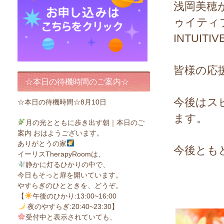
浅岡美穂
ゥイティブ
INTUIT
皆様の応
☆本日の待機時間のご案内☆
今後はス
☆本日の待機時間☆8月10日
ます。
月の光とともに歩き出す朝｜本日のご
案内 おはようございます。
ありがとうの家
今後とも
イーリスTherapyRoomは、
静かに灯るひかりの中で、
今日もそっと扉を開いています。
やすらぎのひとときを、どうぞ。
【
午後のひかり:13:00~16:00
夜のやすらぎ:20:40~23:30】
受付中と表示されていても、