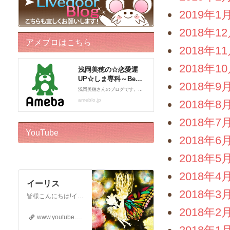
2019年1
2018年1
アメブロはこちら
2018年1
2018年1
2018年9
2018年8
2018年7
YouTube
2018年6
2018年5
2018年4
イーリス
2018年3
皆様こんにちは!イーリスです! ドリーバーチュー博士公認 エンジェル・イントゥイティブ（AI）™です。 心理カウンセラー、カードセラピスト、アドバイザー、執筆をしております。 このチャンネルはボランティアでお届けしております。私自身がオラクルカードに救われた一人なので、 誰かのお役に立ちたいという気持ちからスタートいたしました! ※2018年12月22日から…
2018年2
www.youtube.com