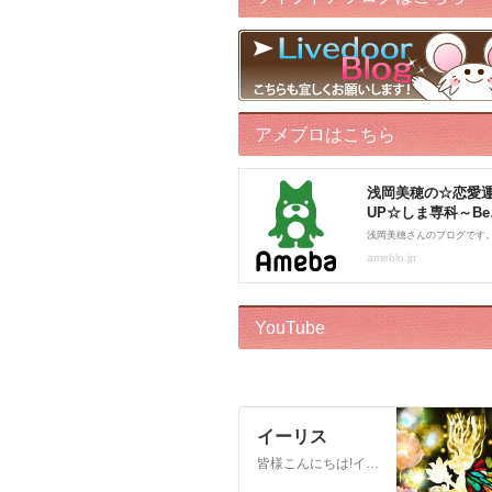
アメブロはこちら
YouTube
イーリス
皆様こんにちは!イーリスです! ドリーバーチュー博士公認 エンジェル・イントゥイティブ（AI）™です。 心理カウンセラー、カードセラピスト、アドバイザー、執筆をしております。 このチャンネルはボランティアでお届けしております。私自身がオラクルカードに救われた一人なので、 誰かのお役に立ちたいという気持ちからスタートいたしました! ※2018年12月22日から…