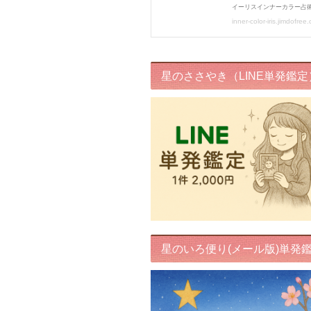
星のささやき（LINE単発鑑定
星のいろ便り(メール版)単発