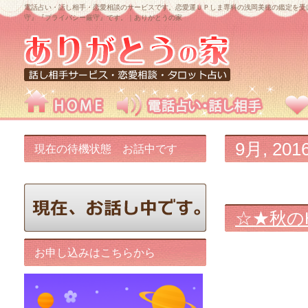
電話占い・話し相手・恋愛相談のサービスです。恋愛運ＵＰしま専科の浅岡美穂の鑑定を受
守』『プライバシー厳守』です。｜ありがとうの家
9月, 201
現在の待機状態 お話中です
☆★秋の
お申し込みはこちらから