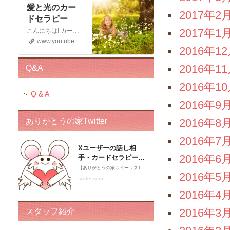
愛と光のカー
2017年2
ドセラピー
2017年1
こんにちは! カードセラピストのイーリスです 電話鑑定、メール鑑定などをしております お仕事の宣伝もさせていただく 動画です。 この動画が少しでもお役に立てると幸いです。 申し訳ございませんが このチャンネルではコメントの受付はしておりません。 ライブドアブログの方に入れていただくと幸いです。 末永くよろしくお願いいたします!
www.youtube.com
2016年1
2016年1
Q&A
2016年1
Q & A
2016年9
ありがとうの家Twitter
2016年8
2016年7
2016年6
2016年5
2016年4
2016年3
スタッフ紹介