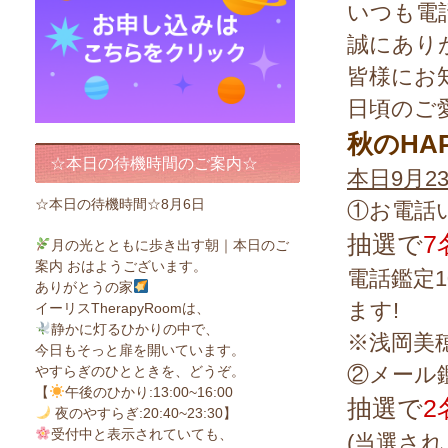
いつも電
誠にあり
皆様にお
日頃のご
秋のHA
☆本日の待機時間のご案内☆
本日9月2
☆本日の待機時間☆8月6日
①お電話
抽選で
7
月の光とともに歩き出す朝｜本日のご
案内 おはようございます。
電話鑑定1
ありがとうの家
ます!
イーリスTherapyRoomは、
静かに灯るひかりの中で、
※浅岡美
今日もそっと扉を開いています。
②メール
やすらぎのひとときを、どうぞ。
【
午後のひかり:13:00~16:00
抽選で
2
夜のやすらぎ:20:40~23:30】
受付中と表示されていても、
(当選さ