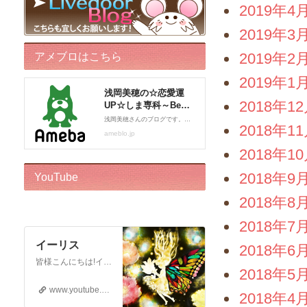
2019年4
2019年3
2019年2
アメブロはこちら
2019年1
2018年1
2018年1
2018年1
2018年9
YouTube
2018年8
2018年7
イーリス
2018年6
皆様こんにちは!イーリスです! ドリーバーチュー博士公認 エンジェル・イントゥイティブ（AI）™です。 心理カウンセラー、カードセラピスト、アドバイザー、執筆をしております。 このチャンネルはボランティアでお届けしております。私自身がオラクルカードに救われた一人なので、 誰かのお役に立ちたいという気持ちからスタートいたしました! ※2018年12月22日から…
2018年5
www.youtube.com
2018年4