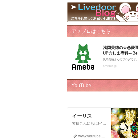
アメブロはこちら
YouTube
イーリス
皆様こんにちは!イーリスです! ドリーバーチュー博士公認 エンジェル・イントゥイティブ（AI）™です。 心理カウンセラー、カードセラピスト、アドバイザー、執筆をしております。 このチャンネルはボランティアでお届けしております。私自身がオラクルカードに救われた一人なので、 誰かのお役に立ちたいという気持ちからスタートいたしました! ※2018年12月22日から…
www.youtube.com