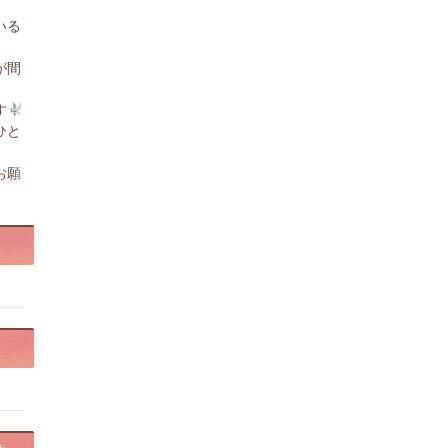
いる
が間
す
ひと
お願