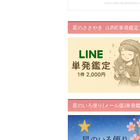
星のささやき（LINE単発鑑定
星のいろ便り(メール版)単発