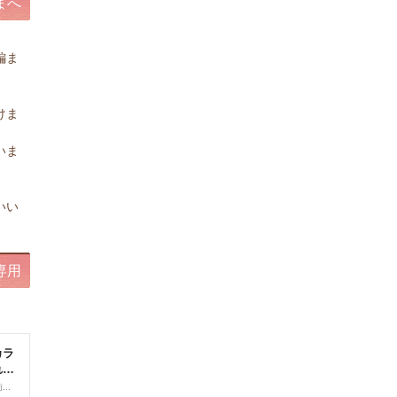
まへ
編ま
。
けま
いま
。
いい
専用