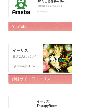
YouTube
イーリス
皆様こんにちは!イーリスです! ドリーバーチュー博士公認 エンジェル・イントゥイティブ（AI）™です。 心理カウンセラー、カードセラピスト、アドバイザー、執筆をしております。 このチャンネルはボランティアでお届けしております。私自身がオラクルカードに救われた一人なので、 誰かのお役に立ちたいという気持ちからスタートいたしました! ※2018年12月22日から…
www.youtube.com
姉妹サイト♡イーリス
TherapyRoom