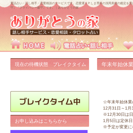
電話占い・話し相手・恋愛相談のサービスです。恋愛運ＵＰしま専科の浅岡美穂の鑑定を受
守』『プライバシー厳守』です。｜ありがとうの家
年末年始休
現在の待機状態 ブレイクタイム
中です!
☆年末年始休業
12月31日～1月
※12月30日は
1月5日は定休
お申し込みはこちらから
※予定が変更に