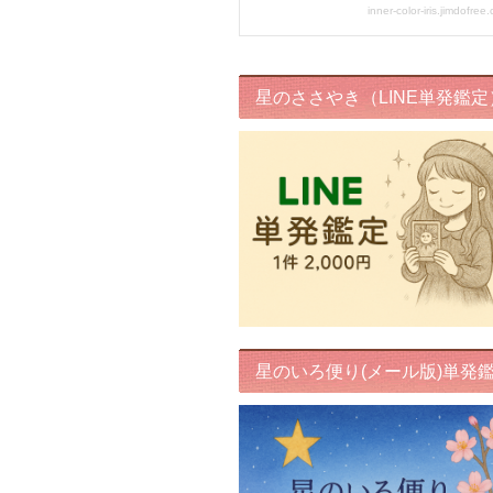
星のささやき（LINE単発鑑定
星のいろ便り(メール版)単発