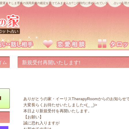
愛運ＵＰしま専科の浅岡美穂の鑑定を受けてみませんか?この時代に求められている 占い+心理カ
新規受付再開いたします!
イム
ありがとうの家・イーリスTherapyRoomからのお知らせ
大変長らくお待たせいたしました<(_ _)>
本日より新規受付を再開いたします。
【お願い】
誠に恐れ入りますが