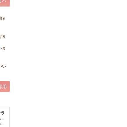
まへ
編ま
。
けま
いま
。
いい
専用