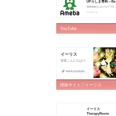
YouTube
イーリス
皆様こんにちは!イーリスです! ドリーバーチュー博士公認 エンジェル・イントゥイティブ（AI）™です。 心理カウンセラー、カードセラピスト、アドバイザー、執筆をしております。 このチャンネルはボランティアでお届けしております。私自身がオラクルカードに救われた一人なので、 誰かのお役に立ちたいという気持ちからスタートいたしました! ※2018年12月22日から…
www.youtube.com
姉妹サイト♡イーリス
TherapyRoom